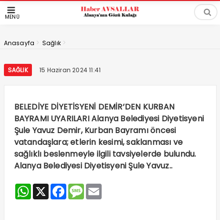
MENÜ
>
>
Anasayfa
Sağlık
SAĞLIK
15 Haziran 2024 11:41
BELEDİYE DİYETİSYENİ DEMİR’DEN KURBAN
BAYRAMI UYARILARI Alanya Belediyesi Diyetisyeni
Şule Yavuz Demir, Kurban Bayramı öncesi
vatandaşlara; etlerin kesimi, saklanması ve
sağlıklı beslenmeyle ilgili tavsiyelerde bulundu.
Alanya Belediyesi Diyetisyeni Şule Yavuz..
WhatsApp
X
Facebook
Message
Email