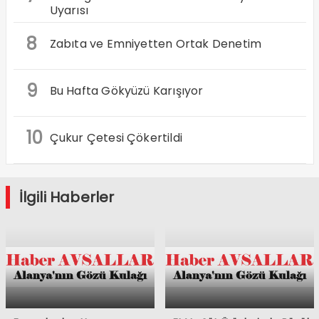
Uyarısı
8
Zabıta ve Emniyetten Ortak Denetim
9
Bu Hafta Gökyüzü Karışıyor
10
Çukur Çetesi Çökertildi
İlgili Haberler