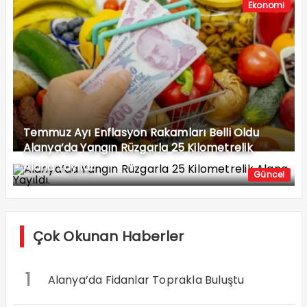
Ekonomi
Temmuz Ayı Enflasyon Rakamları Belli Oldu
Alanya’da Yangın Rüzgarla 25 Kilometrelik
Alana Yayıldı.
Güncel
Çok Okunan Haberler
1
Alanya’da Fidanlar Toprakla Buluştu