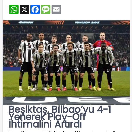
WhatsApp
X
Facebook
Message
Email
Beşiktaş, Bilbao’yu 4-1
Yenerek Play-Off
İhtimalini Artırdı