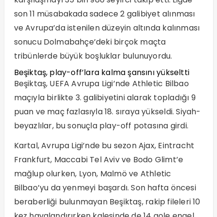
son 11 müsabakada sadece 2 galibiyet alınması
ve Avrupa’da istenilen düzeyin altında kalınması
sonucu Dolmabahçe’deki birçok maçta
tribünlerde büyük boşluklar bulunuyordu.
Beşiktaş, play-off’lara kalma şansını yükseltti
Beşiktaş, UEFA Avrupa Ligi’nde Athletic Bilbao
maçıyla birlikte 3. galibiyetini alarak topladığı 9
puan ve maç fazlasıyla 18. sıraya yükseldi. Siyah-
beyazlılar, bu sonuçla play-off potasına girdi.
Kartal, Avrupa Ligi’nde bu sezon Ajax, Eintracht
Frankfurt, Maccabi Tel Aviv ve Bodo Glimt’e
mağlup olurken, Lyon, Malmö ve Athletic
Bilbao’yu da yenmeyi başardı. Son hafta öncesi
beraberliği bulunmayan Beşiktaş, rakip fileleri 10
kez havalandırırken kalesinde de 14 gole engel