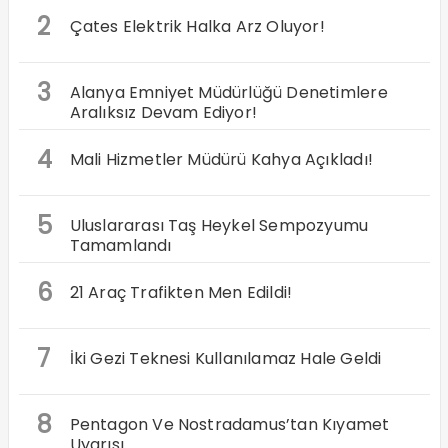
2
Çates Elektrik Halka Arz Oluyor!
3
Alanya Emniyet Müdürlüğü Denetimlere
Aralıksız Devam Ediyor!
4
Mali Hizmetler Müdürü Kahya Açıkladı!
5
Uluslararası Taş Heykel Sempozyumu
Tamamlandı
6
21 Araç Trafikten Men Edildi!
7
İki Gezi Teknesi Kullanılamaz Hale Geldi
8
Pentagon Ve Nostradamus’tan Kıyamet
Uyarısı