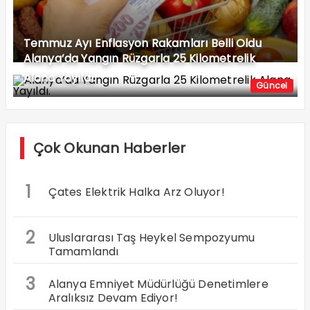
Temmuz Ayı Enflasyon Rakamları Belli Oldu
Alanya’da Yangın Rüzgarla 25 Kilometrelik
Alana Yayıldı.
Güncel
Çok Okunan Haberler
1
Çates Elektrik Halka Arz Oluyor!
2
Uluslararası Taş Heykel Sempozyumu
Tamamlandı
3
Alanya Emniyet Müdürlüğü Denetimlere
Aralıksız Devam Ediyor!