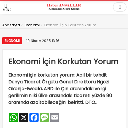
MENÜ
>
>
Anasayfa
Ekonomi
Ekonomi İçin Korkutan Yorum
EKONOMI
10 Nisan 2025 13:16
Ekonomi İçin Korkutan Yorum
Ekonomi için korkutan yorum: Acil bir tehdit
Dünya Ticaret Örgütü Genel Direktörü Ngozi
Okonjo-Iweala, ABD ile Çin arasındaki vergi
geriliminin iki ülke arasındaki ticareti yüzde 80
oranında azaltabileceğini belritti. DTÖ..
WhatsApp
X
Facebook
Message
Email