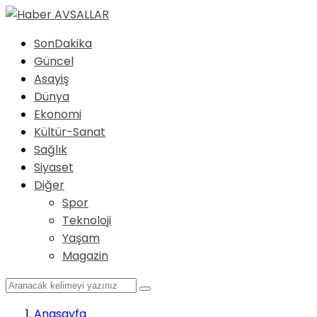
SonDakika
Güncel
Asayiş
Dünya
Ekonomi
Kültür-Sanat
Sağlık
Siyaset
Diğer
Spor
Teknoloji
Yaşam
Magazin
Anasayfa