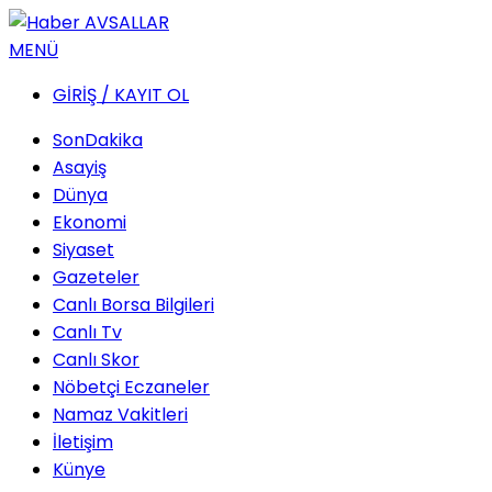
MENÜ
GİRİŞ / KAYIT OL
SonDakika
Asayiş
Dünya
Ekonomi
Siyaset
Gazeteler
Canlı Borsa Bilgileri
Canlı Tv
Canlı Skor
Nöbetçi Eczaneler
Namaz Vakitleri
İletişim
Künye