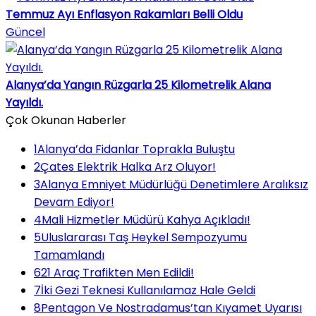
Temmuz Ayı Enflasyon Rakamları Belli Oldu
Güncel
Alanya’da Yangın Rüzgarla 25 Kilometrelik Alana
Yayıldı.
Çok Okunan Haberler
1
Alanya’da Fidanlar Toprakla Buluştu
2
Çates Elektrik Halka Arz Oluyor!
3
Alanya Emniyet Müdürlüğü Denetimlere Aralıksız
Devam Ediyor!
4
Mali Hizmetler Müdürü Kahya Açıkladı!
5
Uluslararası Taş Heykel Sempozyumu
Tamamlandı
6
21 Araç Trafikten Men Edildi!
7
İki Gezi Teknesi Kullanılamaz Hale Geldi
8
Pentagon Ve Nostradamus’tan Kıyamet Uyarısı