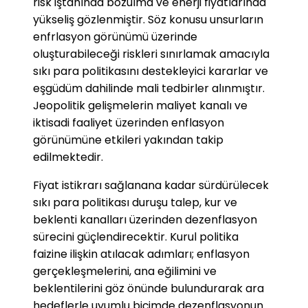
risk iştahında bozulma ve enerji fiyatlarında
yükseliş gözlenmiştir. Söz konusu unsurların
enfrlasyon görünümü üzerinde
oluşturabileceği riskleri sınırlamak amacıyla
sıkı para politikasını destekleyici kararlar ve
eşgüdüm dahilinde mali tedbirler alınmıştır.
Jeopolitik gelişmelerin maliyet kanalı ve
iktisadi faaliyet üzerinden enflasyon
görünümüne etkileri yakından takip
edilmektedir.
Fiyat istikrarı sağlanana kadar sürdürülecek
sıkı para politikası duruşu talep, kur ve
beklenti kanalları üzerinden dezenflasyon
sürecini güçlendirecektir. Kurul politika
faizine ilişkin atılacak adımları; enflasyon
gerçekleşmelerini, ana eğilimini ve
beklentilerini göz önünde bulundurarak ara
hedeflerle uyumlu biçimde dezenflasyonun