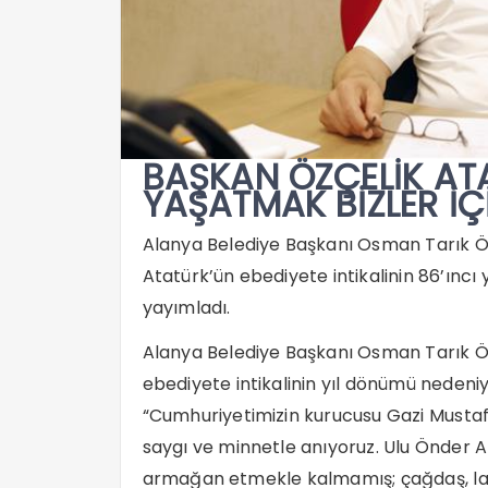
BAŞKAN ÖZÇELİK ATA
YAŞATMAK BİZLER İ
Alanya Belediye Başkanı Osman Tarık Ö
Atatürk’ün ebediyete intikalinin 86’ıncı
yayımladı.
Alanya Belediye Başkanı Osman Tarık Ö
ebediyete intikalinin yıl dönümü nedeni
“Cumhuriyetimizin kurucusu Gazi Mustafa
saygı ve minnetle anıyoruz. Ulu Önder At
armağan etmekle kalmamış; çağdaş, laik,