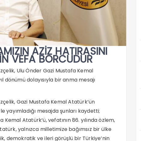
MIZIN AZİZ HATIRASINI
ÇİN VEFA BORCUDUR
zçelik, Ulu Önder Gazi Mustafa Kemal
 yıl dönümü dolayısıyla bir anma mesajı
zçelik, Gazi Mustafa Kemal Atatürk’ün
yle yayımladığı mesajda şunları kaydetti;
 Kemal Atatürk’ü, vefatının 86. yılında özlem,
atürk, yalnızca milletimize bağımsız bir ülke
 demokratik ve ileri görüşlü bir Türkiye’nin