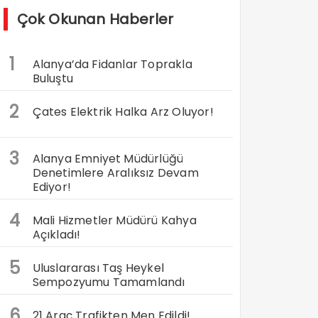
Çok Okunan Haberler
1
Alanya’da Fidanlar Toprakla
Buluştu
2
Çates Elektrik Halka Arz Oluyor!
3
Alanya Emniyet Müdürlüğü
Denetimlere Aralıksız Devam
Ediyor!
4
Mali Hizmetler Müdürü Kahya
Açıkladı!
5
Uluslararası Taş Heykel
Sempozyumu Tamamlandı
6
21 Araç Trafikten Men Edildi!