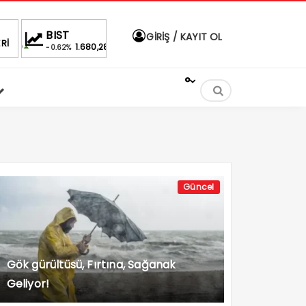
DOLAR
EURO
ALTIN
B
GİRİŞ / KAYIT OL
Rİ
680,28
47,6990
55,1808
6,674,69
%
%
%2,80
-
°
Güncel
Gök gürültüsü, Fırtına, Sağanak
Geliyor!