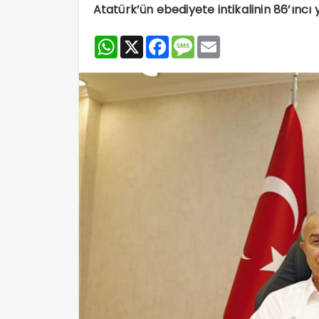
Atatürk’ün ebediyete intikalinin 86’ıncı 
WhatsApp
X
Facebook
Message
Email