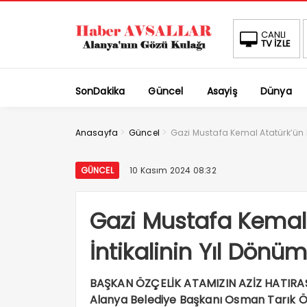
CANLI
TV İZLE
SonDakika
Güncel
Asayiş
Dünya
>
>
Anasayfa
Güncel
Gazi Mustafa Kemal Atatürk’ün E
GÜNCEL
10 Kasım 2024 08:32
Gazi Mustafa Kemal
İntikalinin Yıl Dönü
BAŞKAN ÖZÇELİK ATAMIZIN AZİZ HATIRA
Alanya Belediye Başkanı Osman Tarık Ö