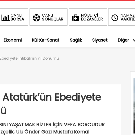
BIST
CANLI
CANLI
NÖBETÇİ
NAMAZ
BORSA
SONUÇLAR
ECZANELER
VAKİTLE
1.
-0.62%
Ekonomi
Kültür-Sanat
Sağlık
Siyaset
Diğer
bediyete İntikalinin Yıl Dönümü
 Atatürk’ün Ebediyete
mü
SINI YAŞATMAK BİZLER İÇİN VEFA BORCUDUR
zçelik, Ulu Önder Gazi Mustafa Kemal