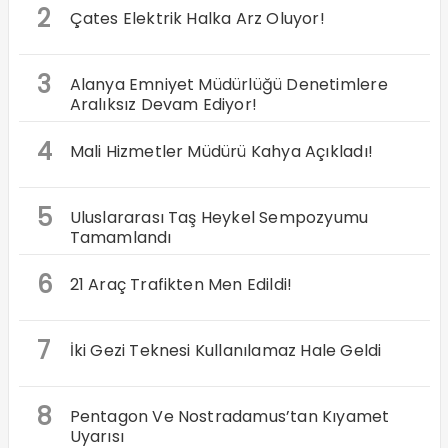
2
Çates Elektrik Halka Arz Oluyor!
3
Alanya Emniyet Müdürlüğü Denetimlere
Aralıksız Devam Ediyor!
4
Mali Hizmetler Müdürü Kahya Açıkladı!
5
Uluslararası Taş Heykel Sempozyumu
Tamamlandı
6
21 Araç Trafikten Men Edildi!
7
İki Gezi Teknesi Kullanılamaz Hale Geldi
8
Pentagon Ve Nostradamus’tan Kıyamet
Uyarısı