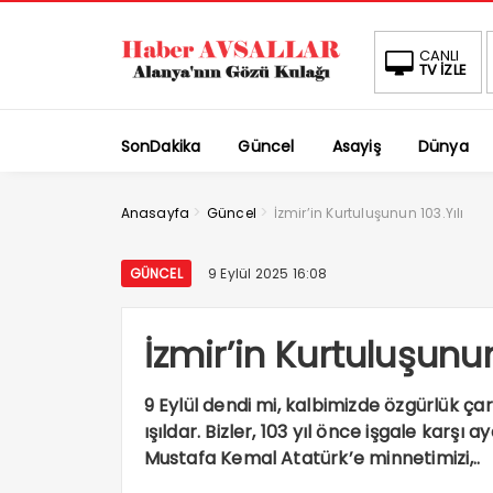
CANLI
TV İZLE
SonDakika
Güncel
Asayiş
Dünya
>
>
Anasayfa
Güncel
İzmir’in Kurtuluşunun 103.Yılı
GÜNCEL
9 Eylül 2025 16:08
İzmir’in Kurtuluşunun
9 Eylül dendi mi, kalbimizde özgürlük ça
ışıldar. Bizler, 103 yıl önce işgale karş
Mustafa Kemal Atatürk’e minnetimizi,..