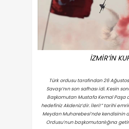
İZMİR’İN K
Türk ordusu tarafından 26 Ağustos 
Savaşı’nın son safhası idi. Kesin so
Başkomutan Mustafa Kemal Paşa ordu
hedefiniz Akdeniz’dir. İleri!” tarihi emr
Meydan Muharebesi’nde kendisinin 
Ordusu’nun başkomutanlığına getiril