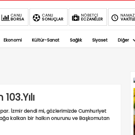
BIST
DOLAR
EURO
CANLI
CANLI
NÖBETÇİ
NAMAZ
BORSA
SONUÇLAR
ECZANELER
VAKİTLE
1.696,53
47,5762
55,0924
-1.02%
%
%
Ekonomi
Kültür-Sanat
Sağlık
Siyaset
Diğer
 103.Yılı
rpar. İzmir dendi mi, gözlerimizde Cumhuriyet
ı ayağa kalkan bir halkın onurunu ve Başkomutan