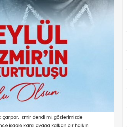
k çarpar. İzmir dendi mi, gözlerimizde
 önce işgale karşı ayağa kalkan bir halkın