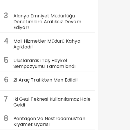
3
Alanya Emniyet Müdürlüğü
Denetimlere Aralıksız Devam
Ediyor!
4
Mali Hizmetler Müdürü Kahya
Açıkladı!
5
Uluslararası Taş Heykel
Sempozyumu Tamamlandı
6
21 Araç Trafikten Men Edildi!
7
İki Gezi Teknesi Kullanılamaz Hale
Geldi
8
Pentagon Ve Nostradamus’tan
Kıyamet Uyarısı