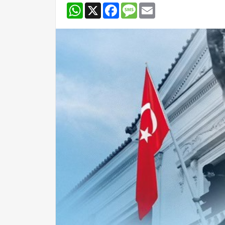
WhatsApp
X
Facebook
Message
Email