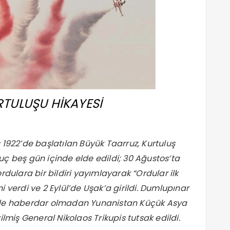
URTULUŞU HİKAYESİ
1922’de başlatılan Büyük Taarruz, Kurtuluş
nuç beş gün içinde elde edildi; 30 Ağustos’ta
lara bir bildiri yayımlayarak “Ordular ilk
ini verdi ve 2 Eylül’de Uşak’a girildi. Dumlupınar
de haberdar olmadan Yunanistan Küçük Asya
miş General Nikolaos Trikupis tutsak edildi.