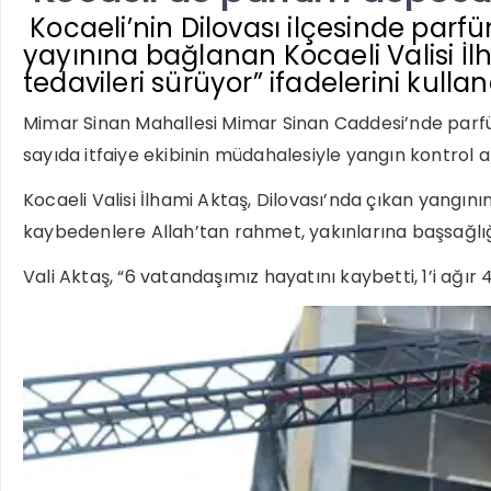
Kocaeli’nin Dilovası ilçesinde par
yayınına bağlanan Kocaeli Valisi İlh
tedavileri sürüyor” ifadelerini kullan
Mimar Sinan Mahallesi Mimar Sinan Caddesi’nde parfüm
sayıda itfaiye ekibinin müdahalesiyle yangın kontrol alt
Kocaeli Valisi İlhami Aktaş, Dilovası’nda çıkan yangını
kaybedenlere Allah’tan rahmet, yakınlarına başsağlığı
Vali Aktaş, “6 vatandaşımız hayatını kaybetti, 1’i ağır 4