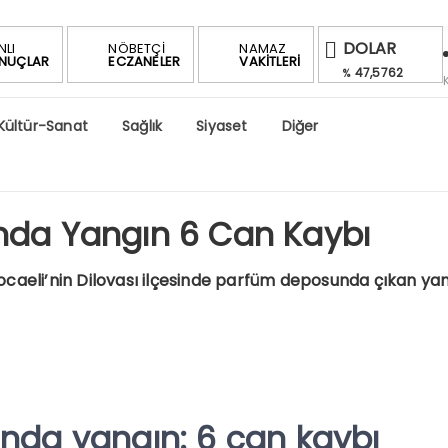
DOLAR
NLI
NÖBETÇİ
NAMAZ
NUÇLAR
ECZANELER
VAKİTLERİ
47,5762
%
EURO
Kültür-Sanat
Sağlık
Siyaset
Diğer
55,0924
%
ALTIN
6,555,92
%0,92
BIST
nda Yangın 6 Can Kaybı
1.696,53
-1.02%
eli’nin Dilovası ilçesinde parfüm deposunda çıkan yangı
nda yangın: 6 can kaybı