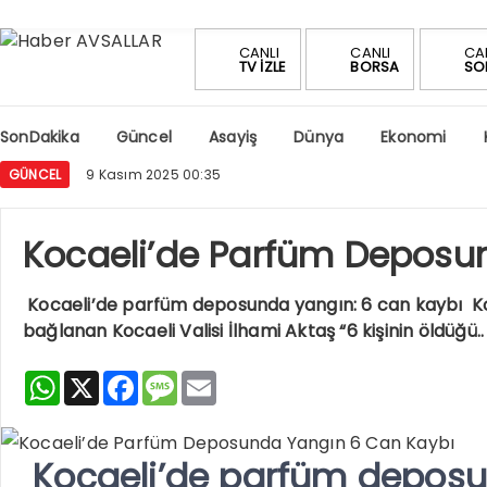
CANLI
CANLI
CA
TV İZLE
BORSA
SO
SonDakika
Güncel
Asayiş
Dünya
Ekonomi
GÜNCEL
9 Kasım 2025 00:35
Kocaeli’de Parfüm Deposu
Kocaeli’de parfüm deposunda yangın: 6 can kaybı Koca
bağlanan Kocaeli Valisi İlhami Aktaş “6 kişinin öldüğü..
WhatsApp
X
Facebook
Message
Email
Kocaeli’de parfüm deposu