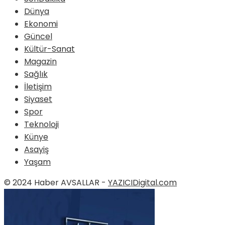
Dünya
Ekonomi
Güncel
Kültür-Sanat
Magazin
Sağlık
İletişim
Siyaset
Spor
Teknoloji
Künye
Asayiş
Yaşam
© 2024 Haber AVSALLAR -
YAZICIDigital.com