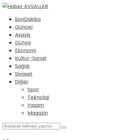
SonDakika
Güncel
Asayiş
Dünya
Ekonomi
Kültür-Sanat
Sağlık
Siyaset
Diğer
Spor
Teknoloji
Yaşam
Magazin