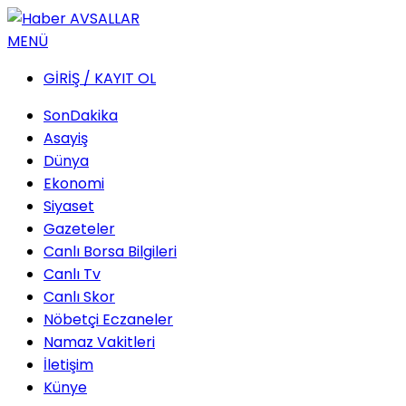
MENÜ
GİRİŞ / KAYIT OL
SonDakika
Asayiş
Dünya
Ekonomi
Siyaset
Gazeteler
Canlı Borsa Bilgileri
Canlı Tv
Canlı Skor
Nöbetçi Eczaneler
Namaz Vakitleri
İletişim
Künye