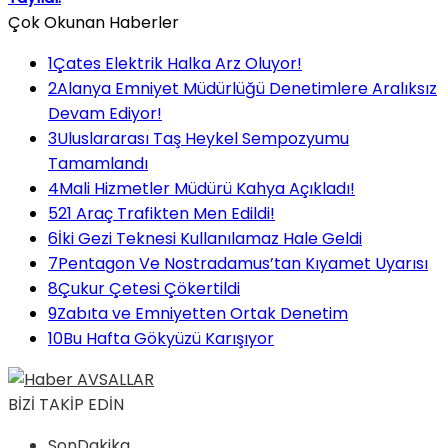
Çok Okunan Haberler
1
Çates Elektrik Halka Arz Oluyor!
2
Alanya Emniyet Müdürlüğü Denetimlere Aralıksız
Devam Ediyor!
3
Uluslararası Taş Heykel Sempozyumu
Tamamlandı
4
Mali Hizmetler Müdürü Kahya Açıkladı!
5
21 Araç Trafikten Men Edildi!
6
İki Gezi Teknesi Kullanılamaz Hale Geldi
7
Pentagon Ve Nostradamus’tan Kıyamet Uyarısı
8
Çukur Çetesi Çökertildi
9
Zabıta ve Emniyetten Ortak Denetim
10
Bu Hafta Gökyüzü Karışıyor
BİZİ TAKİP EDİN
SonDakika