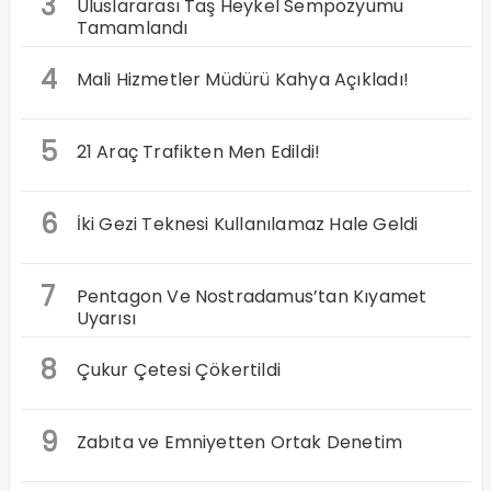
3
Uluslararası Taş Heykel Sempozyumu
Tamamlandı
4
Mali Hizmetler Müdürü Kahya Açıkladı!
5
21 Araç Trafikten Men Edildi!
6
İki Gezi Teknesi Kullanılamaz Hale Geldi
7
Pentagon Ve Nostradamus’tan Kıyamet
Uyarısı
8
Çukur Çetesi Çökertildi
9
Zabıta ve Emniyetten Ortak Denetim