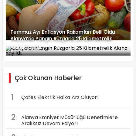
Temmuz Ayı Enflasyon Rakamları Belli Oldu
Alanya’da Yangın Rüzgarla 25 Kilometrelik
Alana Yayıldı.
Çok Okunan Haberler
1
Çates Elektrik Halka Arz Oluyor!
2
Alanya Emniyet Müdürlüğü Denetimlere
Aralıksız Devam Ediyor!