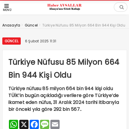
MENÜ
>
>
Anasayfa
Güncel
Türkiye Nüfusu 85 Milyon 664 Bin 944 Kişi Oldu
GÜNCEL
6 Şubat 2025 11:31
Türkiye Nüfusu 85 Milyon 664
Bin 944 Kişi Oldu
Türkiye nüfusu 85 milyon 664 bin 944 kişi oldu
TÜİK’in bugün açıkladığı verilere göre Türkiye’de
ikamet eden nüfus, 31 Aralık 2024 tarihi itibarıyla
bir önceki yıla göre 292 bin 567..
WhatsApp
X
Facebook
Message
Email