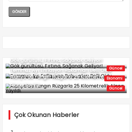
Gök gürültüsü, Fırtına, Sağanak Geliyor!
Güncel
Temmuz Ayı Enflasyon Rakamları Belli Oldu
Alanya’da Yangın Rüzgarla 25 Kilometrelik
Ekonomi
Alana Yayıldı.
Güncel
Çok Okunan Haberler