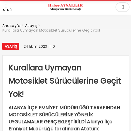
MENÜ
>
>
Anasayfa
Asayiş
Kurallara Uymayan Motosiklet Sürücülerine Geçit Yok!
ASAYIŞ
24 Ekim 2023 11:10
Kurallara Uymayan
Motosiklet Sürücülerine Geçit
Yok!
ALANYA İLÇE EMNİYET MÜDÜRLÜĞÜ TARAFINDAN
MOTOSİKLET SÜRÜCÜLERİNE YÖNELİK
UYGULAMALAR GERÇEKLEŞTİRİLDİ Alanya İlçe
Emniyet Müdürlüğü tarafından Atatürk