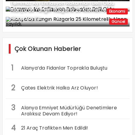
Temmuz Ayı Enflasyon Rakamları Belli Oldu
Alanya’da Yangın Rüzgarla 25 Kilometrelik
Ekonomi
Alana Yayıldı.
Güncel
Çok Okunan Haberler
1
Alanya’da Fidanlar Toprakla Buluştu
2
Çates Elektrik Halka Arz Oluyor!
3
Alanya Emniyet Müdürlüğü Denetimlere
Aralıksız Devam Ediyor!
4
21 Araç Trafikten Men Edildi!