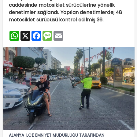
caddesinde motosiklet sürücülerine yönelik
denetimler sağlandı. Yapılan denetimlerde; 48
motosiklet sürücüsü kontrol edilmiş 36..
WhatsApp
X
Facebook
Message
Email
ALANYA İLÇE EMNİYET MÜDÜRLÜĞÜ TARAFINDAN