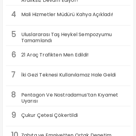
Aralıksız Devam Ediyor!
4
Mali Hizmetler Müdürü Kahya Açıkladı!
5
Uluslararası Taş Heykel Sempozyumu
Tamamlandı
6
21 Araç Trafikten Men Edildi!
7
İki Gezi Teknesi Kullanılamaz Hale Geldi
8
Pentagon Ve Nostradamus’tan Kıyamet
Uyarısı
9
Çukur Çetesi Çökertildi
10
Zabıta ve Emniyetten Ortak Denetim