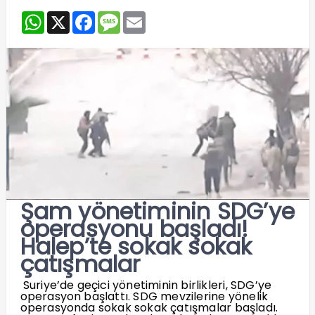
WhatsApp
X
Facebook
Message
Email
Şam yönetiminin SDG’ye
operasyonu başladı!
Halep’te sokak sokak
çatışmalar
Suriye’de geçici yönetiminin birlikleri, SDG’ye
operasyon başlattı. SDG mevzilerine yönelik
operasyonda sokak sokak çatışmalar başladı.