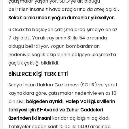
çatışmalar yaşanıyor. SDG’ye ait olduğu
belirtilen insansız hava araçlarına da ateş açıldı
.
Sokak aralarından yoğun dumanlar yükseliyor.
6 Ocak’ta başlayan çatışmalarda şimdiye en az
7 kişi öldü. Yaralı sayısının 31 ile 54 arasında
olduğu belirtiliyor. Yoğun bombardıman
nedeniyle sağlık ekiplerinin bölgeye ulaşmakta
güçlük çektiği bildirildi.
BİNLERCE KİŞİ TERK ETTİ
Suriye İnsan Hakları Gözlemevi (SOHR) ve yerel
kaynaklara göre, çatışmalar nedeniyle en az 10
bin sivil
bölgeden ayrıldı. Halep Valiliği, sivillerin
tahliyesi için El-Avarid ve Zuhur Caddeleri
üzerinden iki insani
koridor açıldığını açıkladı.
Tahliyeler sabah saat 10.00 ile 13.00 arasında