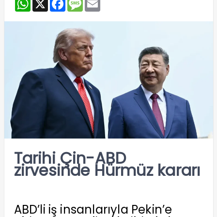
WhatsApp
X
Facebook
Message
Email
Tarihi Çin-ABD
zirvesinde Hürmüz kararı
ABD’li iş insanlarıyla Pekin’e