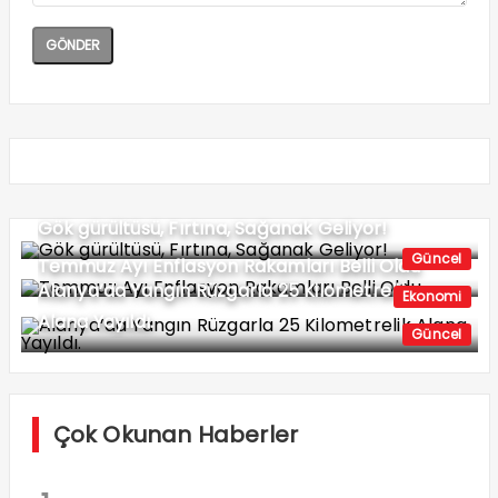
Gök gürültüsü, Fırtına, Sağanak Geliyor!
Güncel
Temmuz Ayı Enflasyon Rakamları Belli Oldu
Alanya’da Yangın Rüzgarla 25 Kilometrelik
Ekonomi
Alana Yayıldı.
Güncel
Çok Okunan Haberler